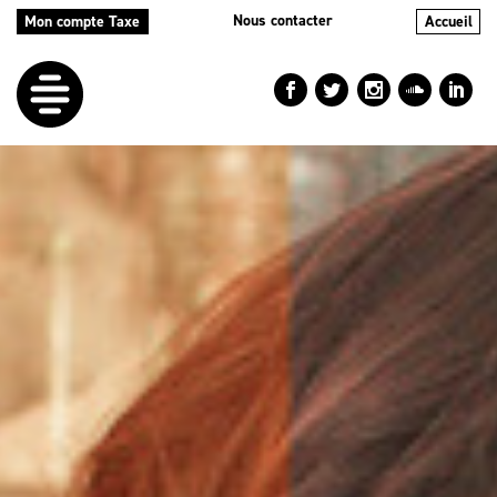
Nous contacter
Mon compte Taxe
Accueil
LE
DÉFI
NOS
AIDES
NOS
ACTIONS
LE
BLOG
RÉPERTOIRES