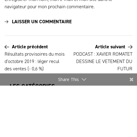
navigateur pour mon prochain commentaire.
Article précédent
Article suivant
Résultats provisoires du mois
PODCAST : XAVIER ROMATET
d’octobre 2019 : léger recul
DESSINE LE VETEMENT DU
des ventes (- 0,6 %)
FUTUR
Share This
LES CATÉGORIES
Brèves/Actualités DEFI
Chiffres
Créateurs & Marques
DIGITAL@MODE