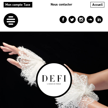
Nous contacter
Mon compte Taxe
Accueil
LE
DÉFI
NOS
AIDES
NOS
ACTIONS
LE
BLOG
RÉPERTOIRES