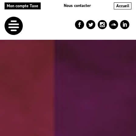
Nous contacter
Mon compte Taxe
Accueil
LE
DÉFI
NOS
AIDES
NOS
ACTIONS
LE
BLOG
RÉPERTOIRES