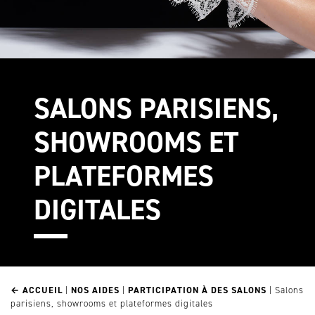
SALONS PARISIENS,
SHOWROOMS ET
PLATEFORMES
DIGITALES
← ACCUEIL
|
NOS AIDES
|
PARTICIPATION À DES SALONS
|
Salons
parisiens, showrooms et plateformes digitales