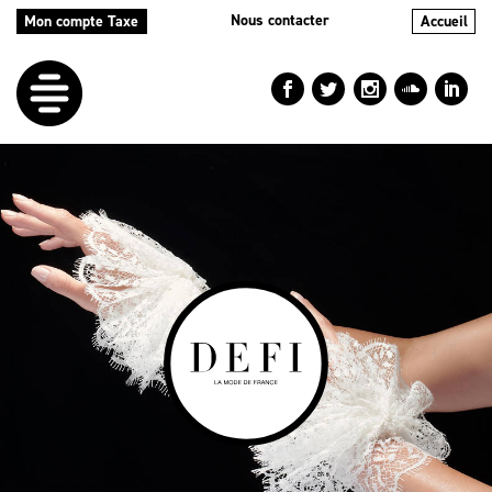
Nous contacter
Mon compte Taxe
Accueil
LE
DÉFI
NOS
AIDES
NOS
ACTIONS
LE
BLOG
RÉPERTOIRES