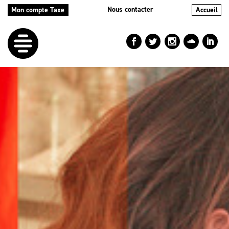
Nous contacter
Mon compte Taxe
Accueil
LE
DÉFI
NOS
AIDES
NOS
ACTIONS
LE
BLOG
RÉPERTOIRES