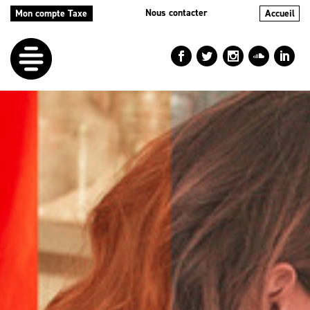
Nous contacter
Mon compte Taxe
Accueil
LE
DÉFI
NOS
AIDES
NOS
ACTIONS
LE
BLOG
RÉPERTOIRES