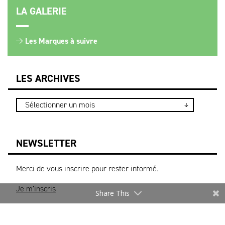
LA GALERIE
Les Marques à suivre
LES ARCHIVES
NEWSLETTER
Merci de vous inscrire pour rester informé.
Je m’inscris
Share This
* Les informations recueillies sur ce formulaire sont
uniquement destinées au DEFI pour l’envoi d’actualités