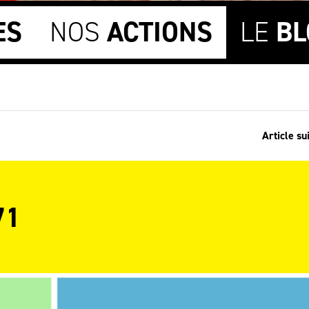
ES
NOS
ACTIONS
LE
BL
Article su
71