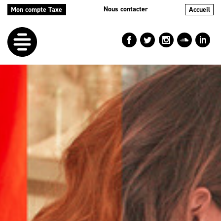
Nous contacter
Mon compte Taxe
Accueil
LE
DÉFI
NOS
AIDES
NOS
ACTIONS
LE
BLOG
RÉPERTOIRES