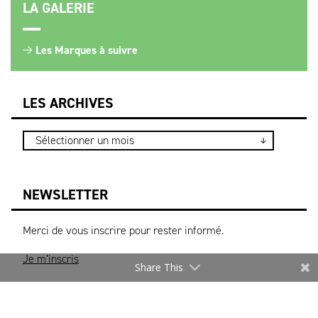
LA GALERIE
Les Marques à suivre
LES ARCHIVES
NEWSLETTER
Merci de vous inscrire pour rester informé.
Je m’inscris
Share This
* Les informations recueillies sur ce formulaire sont
uniquement destinées au DEFI pour l’envoi d’actualités