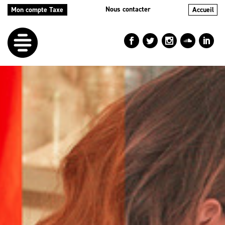
Nous contacter
Mon compte Taxe
Accueil
LE
DÉFI
NOS
AIDES
NOS
ACTIONS
LE
BLOG
RÉPERTOIRES