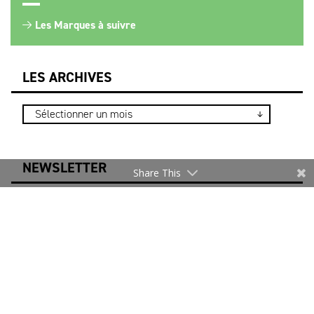
Les Marques à suivre
LES ARCHIVES
NEWSLETTER
Share This
Merci de vous inscrire pour rester informé.
Je m’inscris
* Les informations recueillies sur ce formulaire sont
uniquement destinées au DEFI pour l’envoi d’actualités
relatives à la filière. Notre politique relative à la
protection des données personnelles et aux cookies est