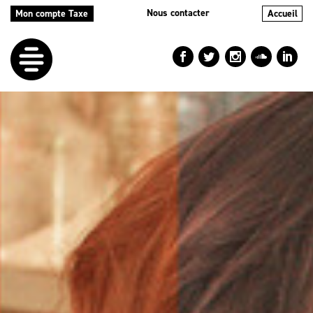
Nous contacter
Mon compte Taxe
Accueil
LE
DÉFI
NOS
AIDES
NOS
ACTIONS
LE
BLOG
RÉPERTOIRES