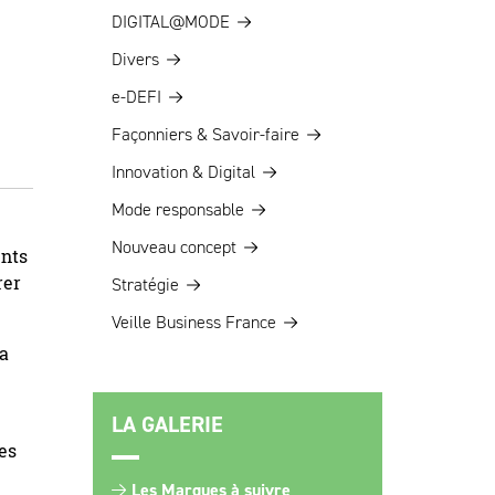
DIGITAL@MODE
Divers
e-DEFI
Façonniers & Savoir-faire
Innovation & Digital
Mode responsable
Nouveau concept
ents
rer
Stratégie
Veille Business France
 a
LA GALERIE
es
Les Marques à suivre