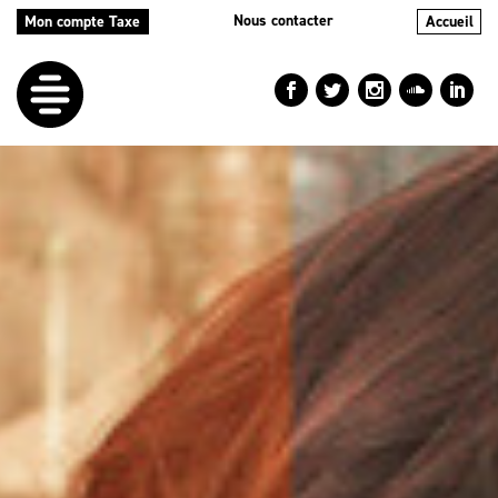
Nous contacter
Mon compte Taxe
Accueil
LE
DÉFI
NOS
AIDES
NOS
ACTIONS
LE
BLOG
RÉPERTOIRES