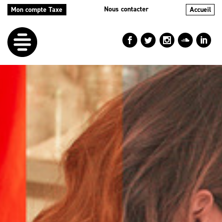
Nous contacter
Mon compte Taxe
Accueil
LE
DÉFI
NOS
AIDES
NOS
ACTIONS
LE
BLOG
RÉPERTOIRES