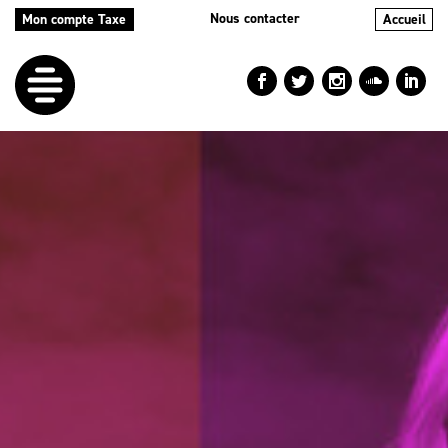
Nous contacter
Mon compte Taxe
Accueil
LE
DÉFI
NOS
AIDES
NOS
ACTIONS
LE
BLOG
RÉPERTOIRES