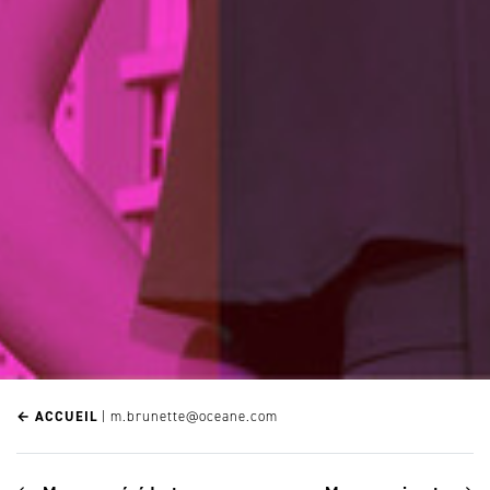
← ACCUEIL
|
m.brunette@oceane.com