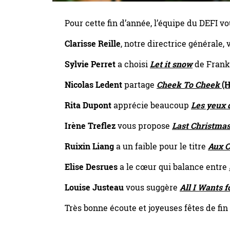
Pour cette fin d’année, l’équipe du DEFI vo
Clarisse Reille
, notre directrice générale,
Sylvie Perret
a choisi
Let it snow
de Frank 
Nicolas Ledent
partage
Cheek To Cheek
(H
Rita Dupont
apprécie beaucoup
Les yeux 
Irène Treflez
vous propose
Last Christma
Ruixin Liang
a un faible pour le titre
Aux 
Elise Desrues
a le cœur qui balance entre
Louise Justeau
vous suggère
All I Wants f
Très bonne écoute et joyeuses fêtes de fin