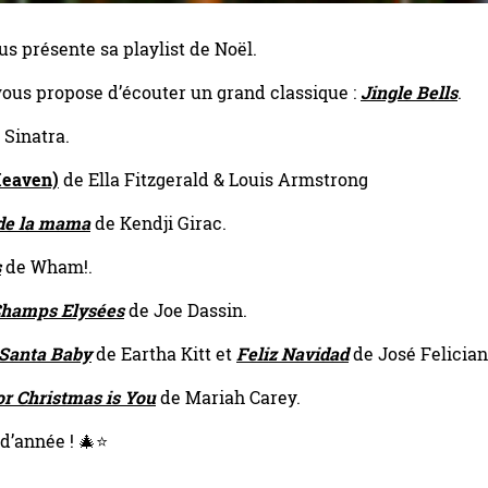
us présente sa playlist de Noël.
 vous propose d’écouter un grand classique :
Jingle Bells
.
Sinatra.
eaven)
de Ella Fitzgerald & Louis Armstrong
de la mama
de Kendji Girac.
s
de Wham!.
Champs Elysées
de Joe Dassin.
Santa Baby
de Eartha Kitt et
Feliz Navidad
de José Felician
or Christmas is You
de Mariah Carey.
 d’année ! 🎄⭐