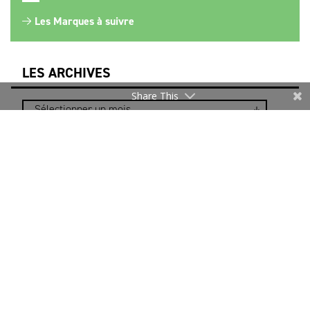
Les Marques à suivre
LES ARCHIVES
Share This
NEWSLETTER
Merci de vous inscrire pour rester informé.
Je m’inscris
* Les informations recueillies sur ce formulaire sont
uniquement destinées au DEFI pour l’envoi d’actualités
relatives à la filière. Notre politique relative à la
protection des données personnelles et aux cookies est