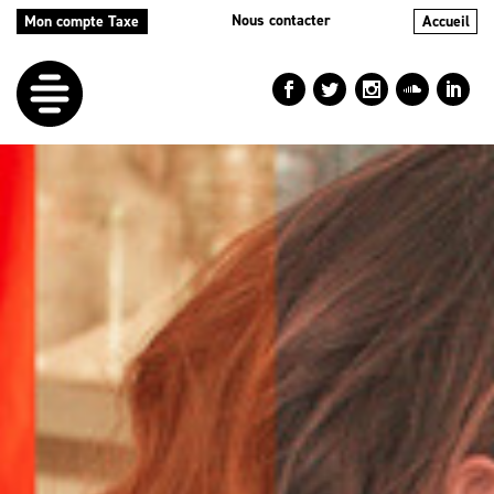
Nous contacter
Mon compte Taxe
Accueil
LE
DÉFI
NOS
AIDES
NOS
ACTIONS
LE
BLOG
RÉPERTOIRES