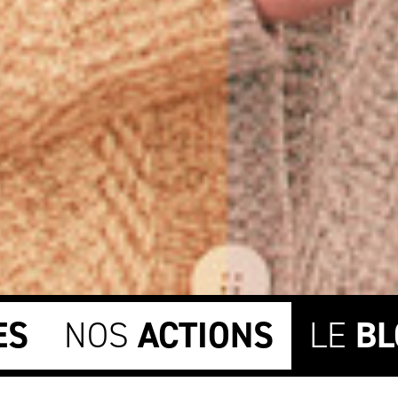
ES
NOS
ACTIONS
LE
BL