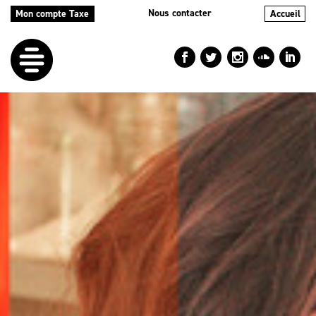
Nous contacter
Mon compte Taxe
Accueil
LE
DÉFI
NOS
AIDES
NOS
ACTIONS
LE
BLOG
RÉPERTOIRES