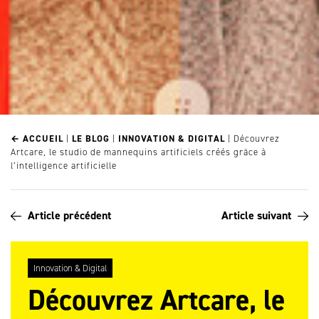
← ACCUEIL
|
LE BLOG
|
INNOVATION & DIGITAL
|
Découvrez
Artcare, le studio de mannequins artificiels créés grâce à
l’intelligence artificielle
Article précédent
Article suivant
Innovation & Digital
Découvrez Artcare, le