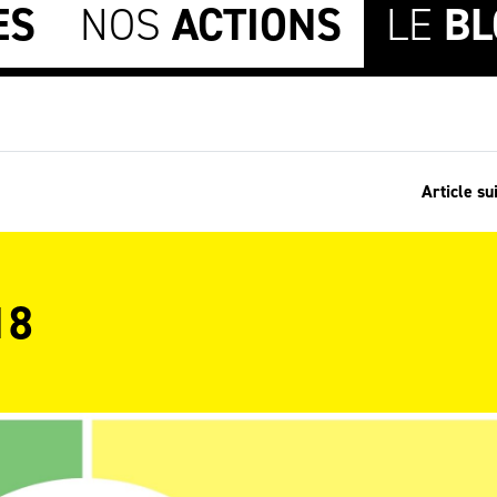
ES
NOS
ACTIONS
LE
BL
Article su
18