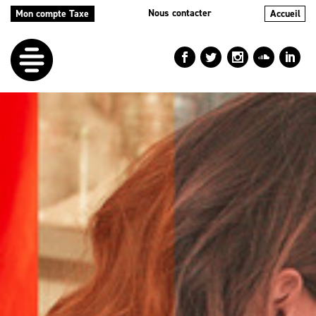
Nous contacter
Mon compte Taxe
Accueil
LE
DÉFI
NOS
AIDES
NOS
ACTIONS
LE
BLOG
RÉPERTOIRES