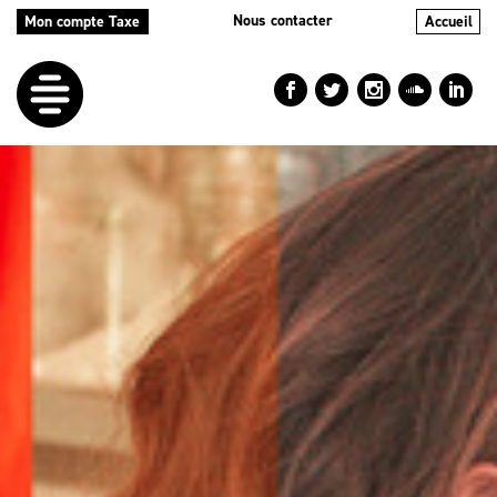
Nous contacter
Mon compte Taxe
Accueil
LE
DÉFI
NOS
AIDES
NOS
ACTIONS
LE
BLOG
RÉPERTOIRES