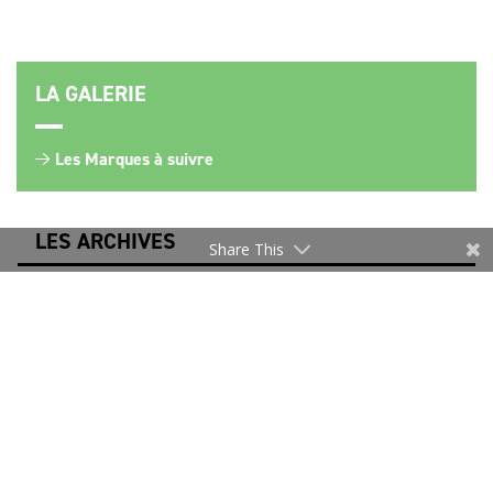
LA GALERIE
Les Marques à suivre
LES ARCHIVES
Share This
NEWSLETTER
Merci de vous inscrire pour rester informé.
Je m’inscris