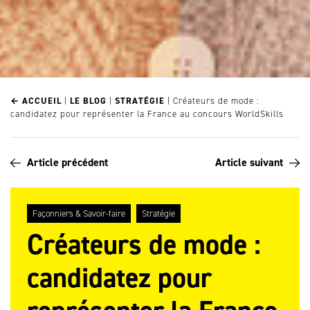
← ACCUEIL
|
LE BLOG
|
STRATÉGIE
|
Créateurs de mode :
candidatez pour représenter la France au concours WorldSkills
Article précédent
Article suivant
Façonniers & Savoir-faire
Stratégie
Créateurs de mode :
candidatez pour