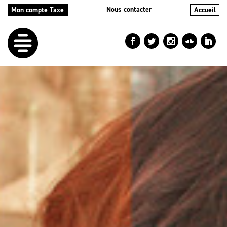
Nous contacter
Mon compte Taxe
Accueil
LE
DÉFI
NOS
AIDES
NOS
ACTIONS
LE
BLOG
RÉPERTOIRES