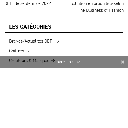
DEFI de septembre 2022
pollution en produits » selon
The Business of Fashion
LES CATÉGORIES
Brèves/Actualités DEFI
Chiffres
Créateurs & Marques
Share This
DIGITAL@MODE
Divers
e-DEFI
Façonniers & Savoir-faire
Innovation & Digital
Mode responsable