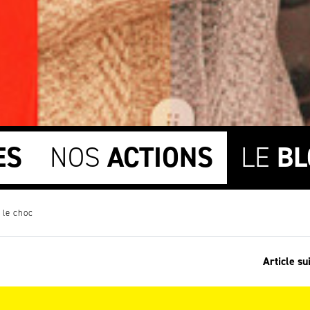
ES
NOS
ACTIONS
LE
BL
 le choc
Article su