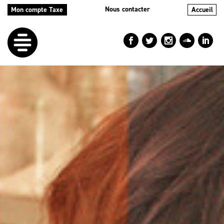
Nous contacter
Mon compte Taxe
Accueil
LE
DÉFI
NOS
AIDES
NOS
ACTIONS
LE
BLOG
RÉPERTOIRES