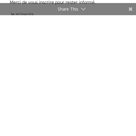
Merci de vous inscrire pour rester informé.
Share This
Je m’inscris
* Les informations recueillies sur ce formulaire sont
uniquement destinées au DEFI pour l’envoi d’actualités
relatives à la filière. Notre politique relative à la
protection des données personnelles et aux cookies est
accessible en cliquant sur ce texte.
Haut de page