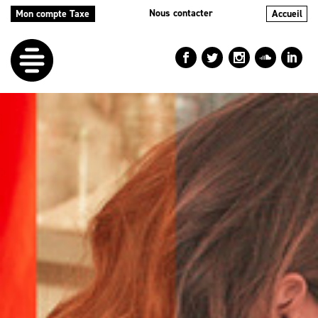
Nous contacter
Mon compte Taxe
Accueil
LE
DÉFI
NOS
AIDES
NOS
ACTIONS
LE
BLOG
RÉPERTOIRES