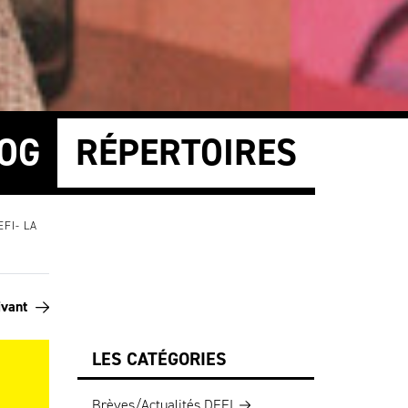
OG
RÉPERTOIRES
FI- LA
ivant
LES CATÉGORIES
Brèves/Actualités DEFI