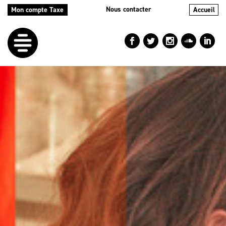
Nous contacter
Mon compte Taxe
Accueil
LE
DÉFI
NOS
AIDES
NOS
ACTIONS
LE
BLOG
RÉPERTOIRES