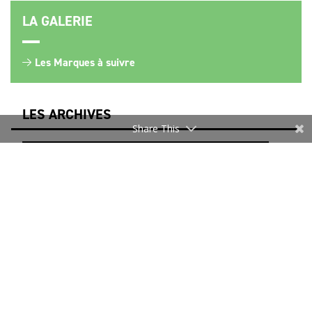
LA GALERIE
Les Marques à suivre
LES ARCHIVES
Share This
NEWSLETTER
Merci de vous inscrire pour rester informé.
Je m’inscris
* Les informations recueillies sur ce formulaire sont
uniquement destinées au DEFI pour l’envoi d’actualités