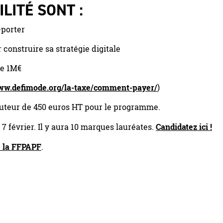
ILITÉ SONT :
-porter
construire sa stratégie digitale
de 1M€
w.defimode.org/la-taxe/comment-payer/
)
hauteur de 450 euros HT pour le programme.
7 février. Il y aura 10 marques lauréates.
Candidatez ici !
e la FFPAPF
.
 obligatoires sont indiqués avec
*