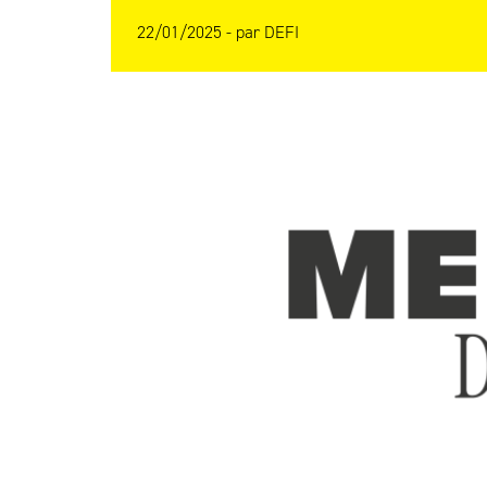
22/01/2025 -
par
DEFI