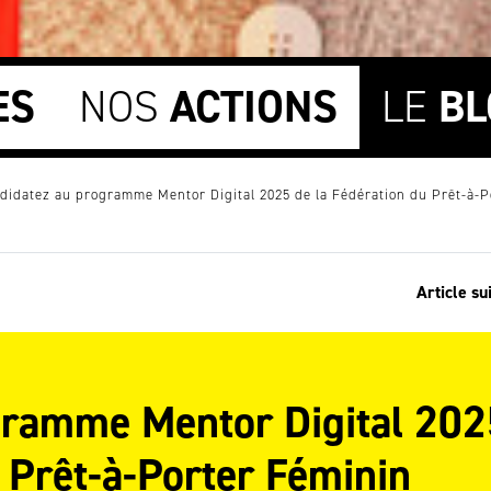
ES
NOS
ACTIONS
LE
BL
didatez au programme Mentor Digital 2025 de la Fédération du Prêt-à-P
Article su
gramme Mentor Digital 202
u Prêt-à-Porter Féminin