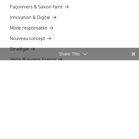
Façonniers & Savoir-faire
Innovation & Digital
Mode responsable
Nouveau concept
Stratégie
Share This
Veille Business France
LA GALERIE
Les Marques à suivre
LES ARCHIVES