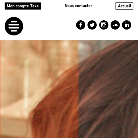
Nous contacter
Mon compte Taxe
Accueil
LE
DÉFI
NOS
AIDES
NOS
ACTIONS
LE
BLOG
RÉPERTOIRES