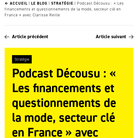
← ACCUEIL
|
LE BLOG
|
STRATÉGIE
|
Podcast Décousu : « Les
financements et questionnements de la mode, secteur clé en
France » avec Clarisse Reille
Article précédent
Article suivant
Stratégie
Podcast Décousu : «
Les financements et
questionnements de
la mode, secteur clé
en France » avec