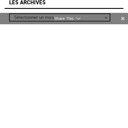
LES ARCHIVES
Share This
NEWSLETTER
Merci de vous inscrire pour rester informé.
Je m’inscris
* Les informations recueillies sur ce formulaire sont
uniquement destinées au DEFI pour l’envoi d’actualités
relatives à la filière. Notre politique relative à la
protection des données personnelles et aux cookies est
accessible en cliquant sur ce texte.