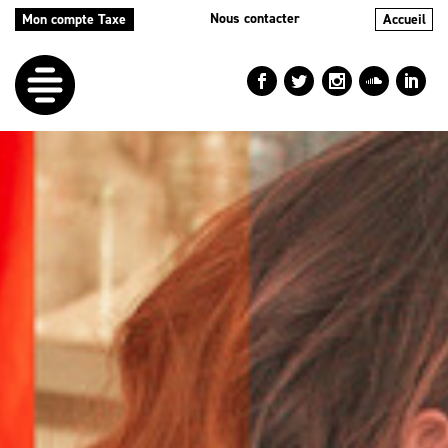
Nous contacter
Mon compte Taxe
Accueil
LE
DÉFI
NOS
AIDES
NOS
ACTIONS
LE
BLOG
RÉPERTOIRES