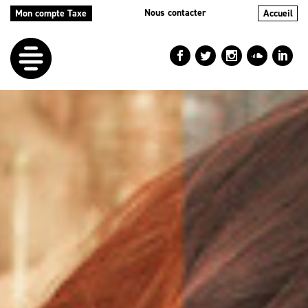
Nous contacter
Mon compte Taxe
Accueil
LE
DÉFI
NOS
AIDES
NOS
ACTIONS
LE
BLOG
RÉPERTOIRES