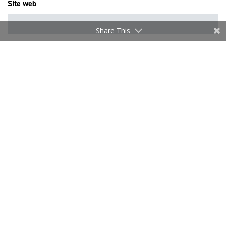
Site web
Share This
Enregistrer mon nom, mon e-mail et mon site dans le
navigateur pour mon prochain commentaire.
Article précédent
Article suivant
Corée : décryptage
RGPD : l’Alliance du
réglementaire
Commerce publie un
référentiel sectoriel approuvé
par la CNIL
LES CATÉGORIES