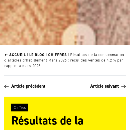
← ACCUEIL
|
LE BLOG
|
CHIFFRES
|
Résultats de la consommation
d’articles d’habillement Mars 2026 : recul des ventes de 4,2 % par
rapport à mars 2025
Article précédent
Article suivant
Chiffres
Résultats de la