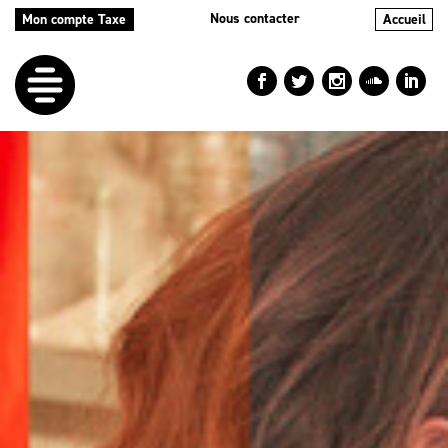
Nous contacter
Mon compte Taxe
Accueil
LE
DÉFI
NOS
AIDES
NOS
ACTIONS
LE
BLOG
RÉPERTOIRES