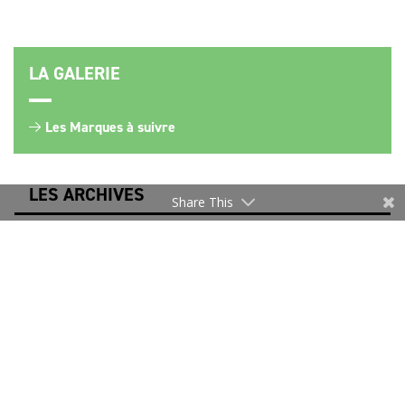
LA GALERIE
Les Marques à suivre
LES ARCHIVES
Share This
NEWSLETTER
Merci de vous inscrire pour rester informé.
Je m’inscris