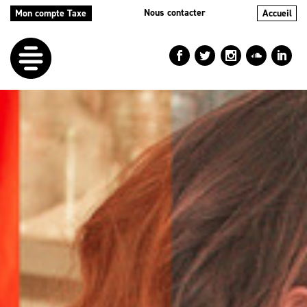
Nous contacter
Mon compte Taxe
Accueil
LE
DÉFI
NOS
AIDES
NOS
ACTIONS
LE
BLOG
RÉPERTOIRES