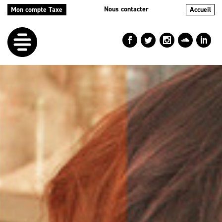
Nous contacter
Mon compte Taxe
Accueil
LE
DÉFI
NOS
AIDES
NOS
ACTIONS
LE
BLOG
RÉPERTOIRES