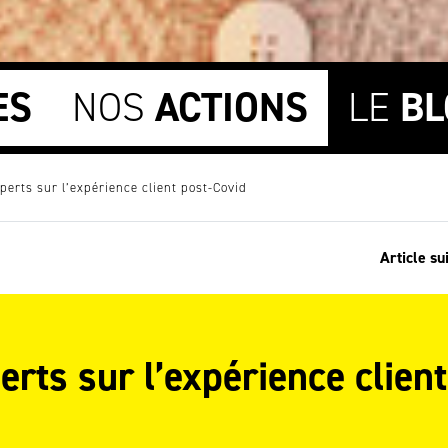
ES
NOS
ACTIONS
LE
BL
xperts sur l’expérience client post-Covid
Article su
erts sur l’expérience client