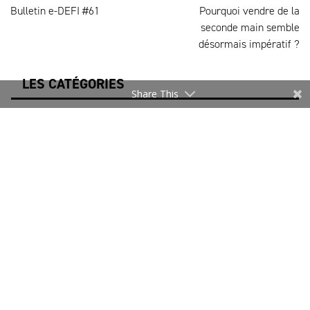
Bulletin e-DEFI #61
Pourquoi vendre de la
seconde main semble
désormais impératif ?
LES CATÉGORIES
Share This
Brèves/Actualités DEFI
Chiffres
Créateurs & Marques
DIGITAL@MODE
Divers
e-DEFI
Façonniers & Savoir-faire
Innovation & Digital
Mode responsable