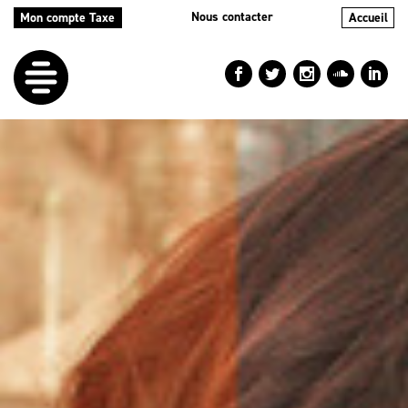
Nous contacter
Mon compte Taxe
Accueil
LE
DÉFI
NOS
AIDES
NOS
ACTIONS
LE
BLOG
RÉPERTOIRES