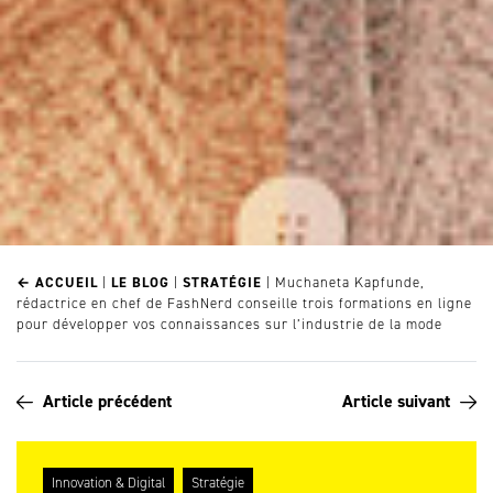
← ACCUEIL
|
LE BLOG
|
STRATÉGIE
|
Muchaneta Kapfunde,
rédactrice en chef de FashNerd conseille trois formations en ligne
pour développer vos connaissances sur l’industrie de la mode
Article précédent
Article suivant
Innovation & Digital
Stratégie