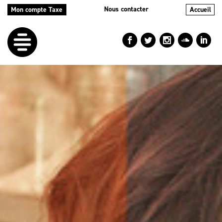
Nous contacter
Mon compte Taxe
Accueil
LE
DÉFI
NOS
AIDES
NOS
ACTIONS
LE
BLOG
RÉPERTOIRES