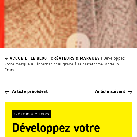
← ACCUEIL
|
LE BLOG
|
CRÉATEURS & MARQUES
|
Développez
votre marque à l’international grâce à la plateforme Mode in
France
Article précédent
Article suivant
Créateurs & Marques
Développez votre