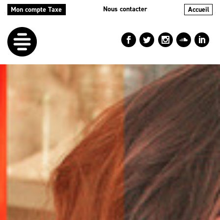
Nous contacter
Mon compte Taxe
Accueil
LE
DÉFI
NOS
AIDES
NOS
ACTIONS
LE
BLOG
RÉPERTOIRES