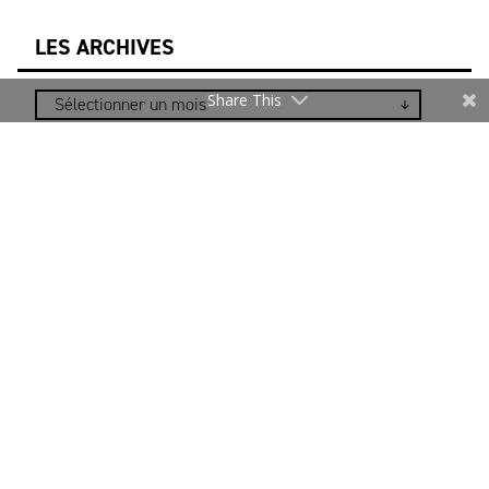
LES ARCHIVES
Share This
NEWSLETTER
Merci de vous inscrire pour rester informé.
Je m’inscris
* Les informations recueillies sur ce formulaire sont
uniquement destinées au DEFI pour l’envoi d’actualités
relatives à la filière. Notre politique relative à la
protection des données personnelles et aux cookies est
accessible en cliquant sur ce texte.