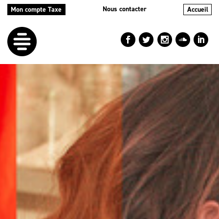
Nous contacter
Mon compte Taxe
Accueil
LE
DÉFI
NOS
AIDES
NOS
ACTIONS
LE
BLOG
RÉPERTOIRES